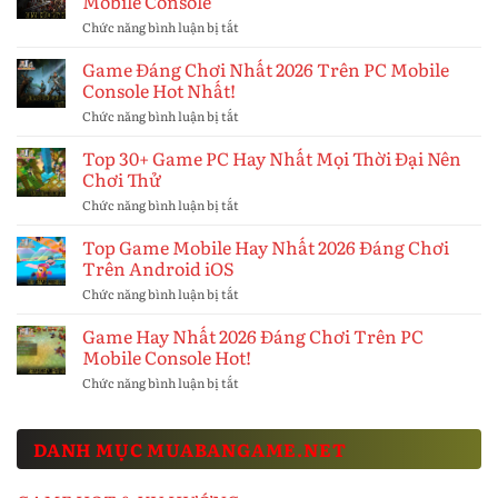
Mobile Console
Tiết
Bật
Giá
Hay
Chức năng bình luận bị tắt
ở
Rẻ
Nhất
Game
Uy
2026
Nào
Game Đáng Chơi Nhất 2026 Trên PC Mobile
Tín
Đánh
Hay
2026
Console Hot Nhất!
Giá
Nhất
Chuẩn
2026
Chức năng bình luận bị tắt
ở
Xác
Đáng
Game
Nhất
Chơi
Đáng
Top 30+ Game PC Hay Nhất Mọi Thời Đại Nên
Trên
Chơi
Chơi Thử
PC
Nhất
Mobile
2026
Chức năng bình luận bị tắt
ở
Console
Trên
Top
PC
30+
Top Game Mobile Hay Nhất 2026 Đáng Chơi
Mobile
Game
Trên Android iOS
Console
PC
Hot
Hay
Chức năng bình luận bị tắt
ở
Nhất!
Nhất
Top
Mọi
Game
Game Hay Nhất 2026 Đáng Chơi Trên PC
Thời
Mobile
Mobile Console Hot!
Đại
Hay
Nên
Nhất
Chức năng bình luận bị tắt
ở
Chơi
2026
Game
Thử
Đáng
Hay
Chơi
Nhất
Trên
DANH MỤC MUABANGAME.NET
2026
Android
Đáng
iOS
Chơi