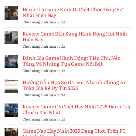
Đánh Giá Game Kinh Dị Chết Chóc Đáng Sợ
Nhất Hiện Nay
Chức năng bình luận bị tắt
ở
Đánh
Giá
Review Game Bắn Súng Hành Động Hot Nhất
Game
Hiện Nay
Kinh
Dị
Chức năng bình luận bị tắt
ở
Chết
Review
Chóc
Game
Đánh Giá Game Hành Động: Tiêu Chí, Nền
Đáng
Bắn
Tảng Và Những Tựa Game Nổi Bật
Sợ
Súng
Nhất
Hành
Chức năng bình luận bị tắt
ở
Hiện
Động
Đánh
Nay
Hot
Giá
Hướng Dẫn Nạp Sò Garena Nhanh Chóng An
Nhất
Game
Toàn Giá Rẻ Uy Tín 2026
Hiện
Hành
Nay
Động:
Chức năng bình luận bị tắt
ở
Tiêu
Hướng
Chí,
Dẫn
Review Game Chi Tiết Hay Nhất 2026 Đánh Giá
Nền
Nạp
Chuẩn Xác Nhất
Tảng
Sò
Và
Garena
Chức năng bình luận bị tắt
ở
Những
Nhanh
Review
Tựa
Chóng
Game
Game Nào Hay Nhất 2026 Đáng Chơi Trên PC
Game
An
Chi
Nổi
Toàn