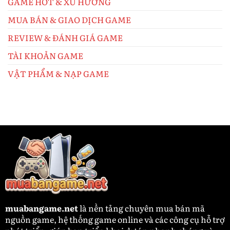
GAME HOT & XU HƯỚNG
Trên
PC
Mobile
MUA BÁN & GIAO DỊCH GAME
Console
Hot!
REVIEW & ĐÁNH GIÁ GAME
TÀI KHOẢN GAME
VẬT PHẨM & NẠP GAME
muabangame.net
là nền tảng chuyên mua bán mã
nguồn game, hệ thống game online và các công cụ hỗ trợ