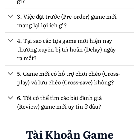
gì?
phải tất cả đều đảm bảo chất lượng và an toàn.
Dưới đây là những lưu ý quan trọng khi tìm kiếm
3. Việc đặt trước (Pre-order) game mới
nơi mua bán game.
mang lại lợi ích gì?
Bảng so sánh các nền tảng mua bán game uy tín
4. Tại sao các tựa game mới hiện nay
NỀN TẢNG
TIÊU CHÍ
MUABANGAME
KHÁC
thường xuyên bị trì hoãn (Delay) ngày
Cao, nhiều năm
Thấp, mới hoạt
ra mắt?
Độ uy tín
kinh nghiệm
động
Cạnh tranh, nhiều
Giá cao, ít
5. Game mới có hỗ trợ chơi chéo (Cross-
Giá cả
ưu đãi
khuyến mãi
play) và lưu chéo (Cross-save) không?
Hỗ trợ khách
Hạn chế, chậm
24/7, chuyên nghiệp
hàng
trễ
6. Tôi có thể tìm các bài đánh giá
Bảo mật
Thấp, rủi ro lộ
(Review) game mới uy tín ở đâu?
Cao, mã hóa dữ liệu
thông tin
thông tin
Lựa chọn nền tảng uy tín
Tài Khoản Game
Muabangame.net là một trong những nền tảng