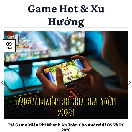
nhất cho sự uy tín của nền tảng này.
Game Hot & Xu
Bảo mật thông tin cá nhân
Hướng
Bảo mật thông tin cá nhân là một yếu tố quan
trọng không thể bỏ qua khi mua bán game.
Muabangame.net luôn đặt sự an toàn của khách
hàng lên hàng đầu với hệ thống bảo mật tiên tiến
09
Th4
và chính sách bảo vệ thông tin nghiêm ngặt. Tại
đây, bạn có thể yên tâm rằng mọi giao dịch và
thông tin cá nhân đều được bảo vệ một cách tối đa.
Xu hướng game trong tương lai
Tải Game Miễn Phí Nhanh An Toàn 2026
Tải Game Miễn Phí Nhanh An Toàn Cho Android iOS Và PC
2026