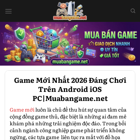
Bỏ
qua
nội
dung
Game Mới Nhất 2026 Đáng Chơi
Trên Android iOS
PC|Muabangame.net
Game mới
luôn là chủ đề thu hút sự quan tâm của
cộng đồng game thủ, đặc biệt là những ai đam mê
khám phá những trải nghiệm độc đáo. Trong bối
cảnh ngành công nghiệp game phát triển không
ngừng, các tựa game liên tục ra mắt với đồ họa