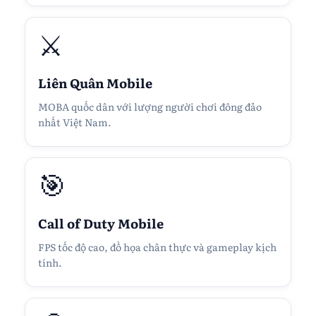
giúp người chơi đắm chìm hoàn toàn vào thế giới
game.
⚔️
Cốt truyện và lối chơi sáng tạo
Bên cạnh đồ họa, cốt truyện và lối chơi cũng là
Liên Quân Mobile
những yếu tố quyết định sự thành công của một
tựa game. Các nhà phát triển ngày càng chú trọng
MOBA quốc dân với lượng người chơi đông đảo
vào việc xây dựng những câu chuyện hấp dẫn, có
nhất Việt Nam.
chiều sâu và lối chơi đa dạng, từ đó tạo ra những
trải nghiệm độc đáo cho người chơi.
🎯
Cộng đồng và tính cạnh tranh
Game mới thường đi kèm với sự hình thành của
những cộng đồng game thủ sôi động. Những tựa
Call of Duty Mobile
game này không chỉ mang đến trải nghiệm chơi
FPS tốc độ cao, đồ họa chân thực và gameplay kịch
đơn mà còn tạo ra môi trường cạnh tranh lành
tính.
mạnh, nơi người chơi có thể giao lưu, học hỏi và
thi đấu với nhau.
Top game mới đáng chơi nhất hiện nay