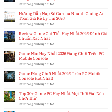
Nhất
Hành
Chức năng bình luận bị tắt
ở
Hiện
Động
Đánh
Nay
Hot
Giá
Hướng Dẫn Nạp Sò Garena Nhanh Chóng An
Nhất
Game
Toàn Giá Rẻ Uy Tín 2026
Hiện
Hành
Nay
Động:
Chức năng bình luận bị tắt
ở
Tiêu
Hướng
Chí,
Dẫn
Review Game Chi Tiết Hay Nhất 2026 Đánh Giá
Nền
Nạp
Chuẩn Xác Nhất
Tảng
Sò
Và
Garena
Chức năng bình luận bị tắt
ở
Những
Nhanh
Review
Tựa
Chóng
Game
Game Nào Hay Nhất 2026 Đáng Chơi Trên PC
Game
An
Chi
Nổi
Mobile Console
Toàn
Tiết
Bật
Giá
Hay
Chức năng bình luận bị tắt
ở
Rẻ
Nhất
Game
Uy
2026
Nào
Game Đáng Chơi Nhất 2026 Trên PC Mobile
Tín
Đánh
Hay
2026
Console Hot Nhất!
Giá
Nhất
Chuẩn
2026
Chức năng bình luận bị tắt
ở
Xác
Đáng
Game
Nhất
Chơi
Đáng
Top 30+ Game PC Hay Nhất Mọi Thời Đại Nên
Trên
Chơi
Chơi Thử
PC
Nhất
Mobile
2026
Chức năng bình luận bị tắt
ở
Console
Trên
Top
PC
30+