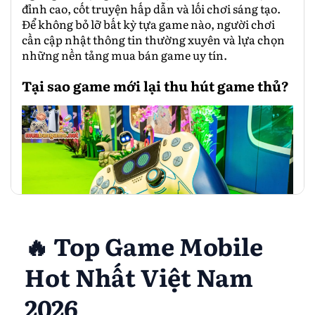
đỉnh cao, cốt truyện hấp dẫn và lối chơi sáng tạo.
Để không bỏ lỡ bất kỳ tựa game nào, người chơi
cần cập nhật thông tin thường xuyên và lựa chọn
những nền tảng mua bán game uy tín.
Tại sao game mới lại thu hút game thủ?
🔥 Top Game Mobile
Hot Nhất Việt Nam
Không khí sôi động tại triển lãm game mới thu hút
2026