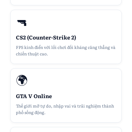
dễ dàng. Dưới đây là danh sách những tựa game
đáng chú ý nhất trong năm nay, được phân loại
theo thể loại để người chơi dễ dàng lựa chọn.
🔫
Game hành động và phiêu lưu
CS2 (Counter-Strike 2)
Thể loại game hành động và phiêu lưu luôn là lựa
chọn hàng đầu của nhiều game thủ nhờ vào sự kết
FPS kinh điển với lối chơi đối kháng căng thẳng và
hợp hoàn hảo giữa chiến đấu, khám phá và cốt
chiến thuật cao.
truyện hấp dẫn. Những tựa game trong thể loại
này không chỉ mang đến những trận chiến kịch
tính mà còn đưa người chơi vào những cuộc phiêu
🌍
lưu đầy bất ngờ.
Game nhập vai (RPG)
GTA V Online
Game nhập vai luôn có sức hút đặc biệt nhờ vào
khả năng cho phép người chơi hóa thân vào nhân
Thế giới mở tự do, nhập vai và trải nghiệm thành
vật và trải nghiệm những câu chuyện độc đáo. Các
phố sống động.
tựa game trong thể loại này thường có cốt truyện
sâu sắc, hệ thống nhân vật phong phú và lối chơi
đa dạng. “Grand Theft Auto VI (GTA 6)” là một ví