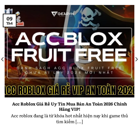
hàng đầu trong lĩnh vực mua bán game tại Việt
Nam. Với nhiều năm kinh nghiệm và sự tin tưởng
từ cộng đồng game thủ, thương hiệu cam kết
09
mang đến những sản phẩm chất lượng, giá cả
Th4
cạnh tranh và dịch vụ hỗ trợ khách hàng chuyên
nghiệp. Đây là lựa chọn lý tưởng cho những ai
muốn sở hữu những game một cách an toàn và
nhanh chóng.
Kiểm tra đánh giá và phản hồi
Trước khi quyết định mua bán game trên bất kỳ
nền tảng nào, người chơi nên dành thời gian để
kiểm tra đánh giá và phản hồi từ những người
Acc Roblox Giá Rẻ VIP An Toàn 2026
dùng trước đó. Những đánh giá này sẽ giúp bạn có
cái nhìn khách quan về chất lượng dịch vụ và sản
Acc Roblox Giá Rẻ Uy Tín Mua Bán An Toàn 2026 Chính
phẩm của nền tảng đó. Trên các diễn đàn game
Hãng VIP!
hoặc mạng xã hội, bạn có thể tìm thấy nhiều thông
Acc roblox đang là từ khóa hot nhất hiện nay khi game thủ
tin hữu ích về trải nghiệm của người dùng khi
tìm kiếm [...]
mua bán game tại muabangame.net. Những phản
hồi tích cực từ cộng đồng sẽ là minh chứng rõ ràng